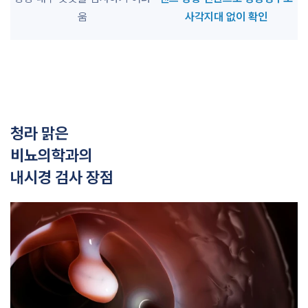
움
사각지대 없이 확인
청라 맑은
비뇨의학과의
내시경 검사 장점