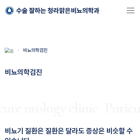
Skip
비뇨의학검진
to
content
비뇨의학검진
ure urology clinic
Puricur
비뇨기 질환은 질환은 달라도 증상은 비슷할 수